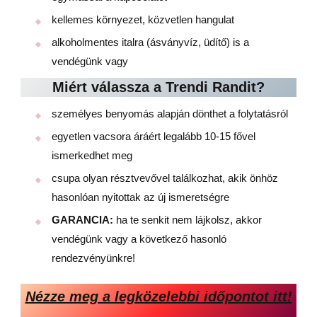
kellemes környezet, közvetlen hangulat
alkoholmentes italra (ásványvíz, üdítő) is a
vendégünk vagy
Miért válassza a Trendi Randit?
személyes benyomás alapján dönthet a folytatásról
egyetlen vacsora áráért legalább 10-15 fővel
ismerkedhet meg
csupa olyan résztvevővel találkozhat, akik önhöz
hasonlóan nyitottak az új ismeretségre
GARANCIA:
ha te senkit nem lájkolsz, akkor
vendégünk vagy a következő hasonló
rendezvényünkre!
Nézze meg a legközelebbi időpontot itt!