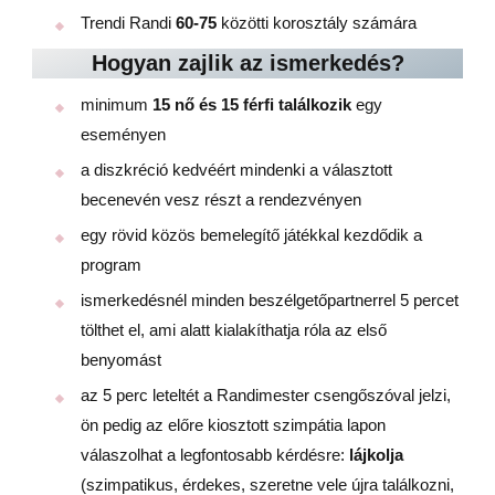
Trendi Randi
60-75
közötti korosztály számára
Hogyan zajlik az ismerkedés?
minimum
15 nő és 15 férfi találkozik
egy
eseményen
a diszkréció kedvéért mindenki a választott
becenevén vesz részt a rendezvényen
egy rövid közös bemelegítő játékkal kezdődik a
program
ismerkedésnél minden beszélgetőpartnerrel 5 percet
tölthet el, ami alatt kialakíthatja róla az első
benyomást
az 5 perc leteltét a Randimester csengőszóval jelzi,
ön pedig az előre kiosztott szimpátia lapon
válaszolhat a legfontosabb kérdésre:
lájkolja
(szimpatikus, érdekes, szeretne vele újra találkozni,