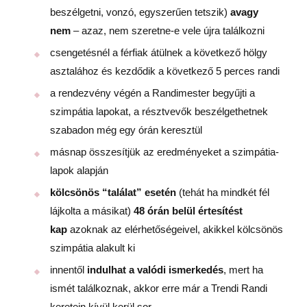
beszélgetni, vonzó, egyszerűen tetszik)
avagy
nem
– azaz, nem szeretne-e vele újra találkozni
csengetésnél a férfiak átülnek a következő hölgy
asztalához és kezdődik a következő 5 perces randi
a rendezvény végén a Randimester begyűjti a
szimpátia lapokat, a résztvevők beszélgethetnek
szabadon még egy órán keresztül
másnap összesítjük az eredményeket a szimpátia-
lapok alapján
kölcsönös “találat” esetén
(tehát ha mindkét fél
lájkolta a másikat)
48 órán belül értesítést
kap
azoknak az elérhetőségeivel, akikkel kölcsönös
szimpátia alakult ki
innentől
indulhat a valódi ismerkedés
, mert ha
ismét találkoznak, akkor erre már a Trendi Randi
keretein kívül kerül sor