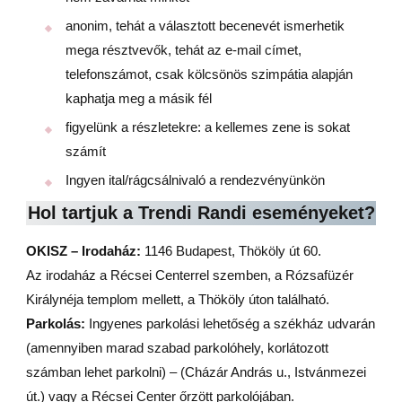
anonim, tehát a választott becenevét ismerhetik
mega résztvevők, tehát az e-mail címet,
telefonszámot, csak kölcsönös szimpátia alapján
kaphatja meg a másik fél
figyelünk a részletekre: a kellemes zene is sokat
számít
Ingyen ital/rágcsálnivaló a rendezvényünkön
Hol tartjuk a Trendi Randi eseményeket?
OKISZ – Irodaház:
1146 Budapest, Thököly út 60.
Az irodaház a Récsei Centerrel szemben, a Rózsafüzér
Királynéja templom mellett, a Thököly úton található.
Parkolás:
Ingyenes parkolási lehetőség a székház udvarán
(amennyiben marad szabad parkolóhely, korlátozott
számban lehet parkolni) – (Cházár András u., Istvánmezei
út.) vagy a Récsei Center őrzött parkolójában.