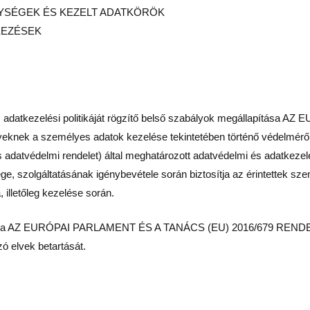
NYSÉGEK ÉS KEZELT ADATKÖRÖK
KEZÉSEK
 és adatkezelési politikáját rögzítő belső szabályok megállapítá
knek a személyes adatok kezelése tekintetében történő védelméről 
os adatvédelmi rendelet) által meghatározott adatvédelmi és adatkeze
e, szolgáltatásának igénybevétele során biztosítja az érintettek sz
 illetőleg kezelése során.
rálja a AZ EURÓPAI PARLAMENT ÉS A TANÁCS (EU) 2016/679 RENDELETE
ó elvek betartását.