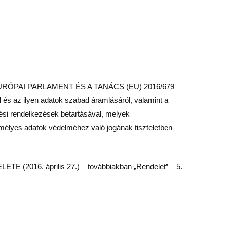
sa AZ EURÓPAI PARLAMENT ÉS A TANÁCS (EU) 2016/679
és az ilyen adatok szabad áramlásáról, valamint a
lési rendelkezések betartásával, melyek
emélyes adatok védelméhez való jogának tiszteletben
 (2016. április 27.) – továbbiakban „Rendelet” – 5.