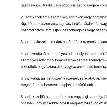
gazdasági, kulturális vagy szociális azonosságára von
2. „adatkezelés”: a személyes adatokon vagy adatállo
rögzítés, rendszerezés, tagolás, tárolás, átalakítás va
hozzáférhetővé tétel útján, összehangolás vagy összeka
3. „az adatkezelés korlátozása”: a tárolt személyes ada
4. „álnevesítés”: a személyes adatok olyan módon tört
személyes adat mely konkrét természetes személyre vona
biztosított, hogy azonosított vagy azonosítható termé
5. „nyilvántartási rendszer”:a személyes adatok bármely
meghatározott ismérvek alapján hozzáférhető;
6. „adatkezelő”: az a természetes vagy jogi személy, 
önállóan vagy másokkal együtt meghatározza; ha az adat