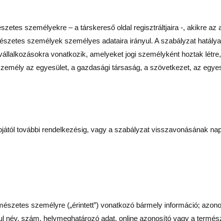
zetes személyekre – a társkereső oldal regisztráltjaira -, akikre az a
észetes személyek személyes adataira irányul. A szabályzat hatálya
vállalkozásokra vonatkozik, amelyeket jogi személyként hoztak létre, 
személy az egyesület, a gazdasági társaság, a szövetkezet, az egyes
pjától további rendelkezésig, vagy a szabályzat visszavonásának napjá
rmészetes személyre („érintett”) vonatkozó bármely információ; azon
 név, szám, helymeghatározó adat, online azonosító vagy a természete