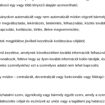
atkozó egy vagy több tényező alapján azonosítható;
mányokon automatizált vagy nem automatizált módon végzett bármel
gy megváltoztatás, lekérdezés, betekintés, felhasználás, közlés tová
pcsolás, korlátozás, törlés, illetve megsemmisítés;
tok megjelölése jövőbeli kezelésük korlátozása céljából;
énő kezelése, amelynek következtében további információk felhaszná
tkozik, feltéve hogy az ilyen további információt külön tárolják, é
szetes személyekhez ezt a személyes adatot nem lehet kapcsolni;
 módon – centralizált, decentralizált vagy funkcionális vagy földrajz
közhatalmi szerv, ügynökség vagy bármely egyéb szerv, amely a sze
kezelés céljait és eszközeit az uniós vagy a tagállami jog határozz