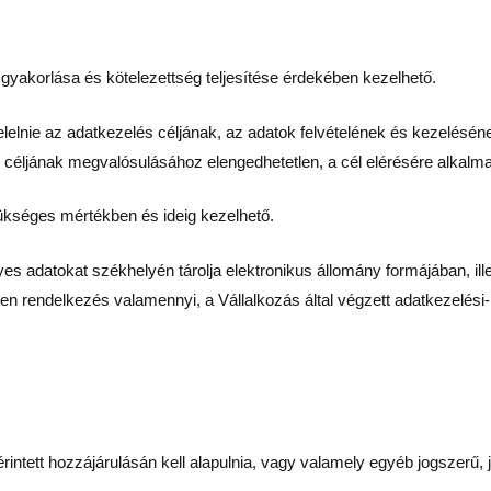
 gyakorlása és kötelezettség teljesítése érdekében kezelhető.
elnie az adatkezelés céljának, az adatok felvételének és kezelésén
céljának megvalósulásához elengedhetetlen, a cél elérésére alkalm
ükséges mértékben és ideig kezelhető.
mélyes adatokat székhelyén tárolja elektronikus állomány formájában, 
len rendelkezés valamennyi, a Vállalkozás által végzett adatkezelési
tett hozzájárulásán kell alapulnia, vagy valamely egyéb jogszerű, jog