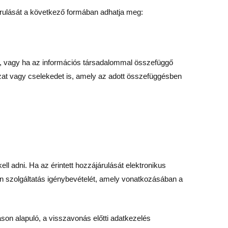
járulását a következő formában adhatja meg:
val, vagy ha az információs társadalommal összefüggő
ozat vagy cselekedet is, amely az adott összefüggésben
l adni. Ha az érintett hozzájárulását elektronikus
on szolgáltatás igénybevételét, amely vonatkozásában a
áson alapuló, a visszavonás előtti adatkezelés