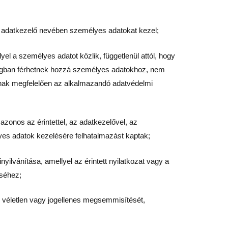
z adatkezelő nevében személyes adatokat kezel;
l a személyes adatot közlik, függetlenül attól, hogy
hangban férhetnek hozzá személyes adatokhoz, nem
jainak megfelelően az alkalmazandó adatvédelmi
zonos az érintettel, az adatkezelővel, az
lyes adatok kezelésére felhatalmazást kaptak;
nyilvánítása, amellyel az érintett nyilatkozat vagy a
éséhez;
k véletlen vagy jogellenes megsemmisítését,