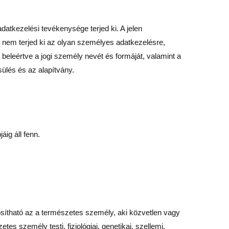
datkezelési tevékenysége terjed ki. A jelen
 nem terjed ki az olyan személyes adatkezelésre,
beleértve a jogi személy nevét és formáját, valamint a
ülés és az alapítvány.
ig áll fenn.
osítható az a természetes személy, aki közvetlen vagy
s személy testi, fiziológiai, genetikai, szellemi,