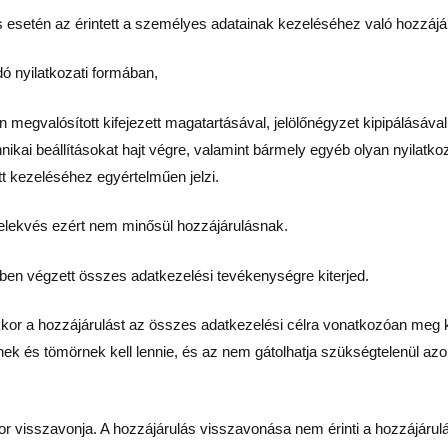
lés esetén az érintett a személyes adatainak kezeléséhez való hozzá
ó nyilatkozati formában,
lán megvalósított kifejezett magatartásával, jelölőnégyzet kipipálásá
nikai beállításokat hajt végre, valamint bármely egyéb olyan nyilatk
tt kezeléséhez egyértelműen jelzi.
cselekvés ezért nem minősül hozzájárulásnak.
ben végzett összes adatkezelési tevékenységre kiterjed.
kkor a hozzájárulást az összes adatkezelési célra vonatkozóan meg kel
nek és tömörnek kell lennie, és az nem gátolhatja szükségtelenül az
ikor visszavonja. A hozzájárulás visszavonása nem érinti a hozzájárul