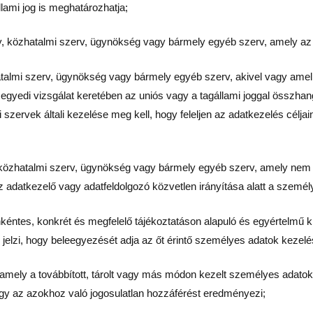
ami jog is meghatározhatja;
ély, közhatalmi szerv, ügynökség vagy bármely egyéb szerv, amely a
talmi szerv, ügynökség vagy bármely egyéb szerv, akivel vagy amellye
 egyedi vizsgálat keretében az uniós vagy a tagállami joggal össz
 szervek általi kezelése meg kell, hogy feleljen az adatkezelés cél
, közhatalmi szerv, ügynökség vagy bármely egyéb szerv, amely nem a
z adatkezelő vagy adatfeldolgozó közvetlen irányítása alatt a szemé
önkéntes, konkrét és megfelelő tájékoztatáson alapuló és egyértelmű ki
án jelzi, hogy beleegyezését adja az őt érintő személyes adatok kezel
, amely a továbbított, tárolt vagy más módon kezelt személyes adato
agy az azokhoz való jogosulatlan hozzáférést eredményezi;