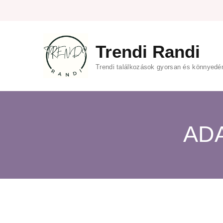
Trendi Randi
Trendi találkozások gyorsan és könnyedé
AD