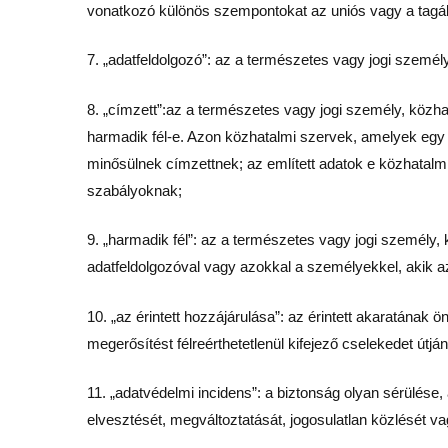
vonatkozó különös szempontokat az uniós vagy a tagáll
7. „adatfeldolgozó”: az a természetes vagy jogi szem
8. „címzett”:az a természetes vagy jogi személy, közha
harmadik fél-e. Azon közhatalmi szervek, amelyek egy
minősülnek címzettnek; az említett adatok e közhatalmi
szabályoknak;
9. „harmadik fél”: az a természetes vagy jogi személy
adatfeldolgozóval vagy azokkal a személyekkel, akik a
10. „az érintett hozzájárulása”: az érintett akaratának 
megerősítést félreérthetetlenül kifejező cselekedet útj
11. „adatvédelmi incidens”: a biztonság olyan sérülése
elvesztését, megváltoztatását, jogosulatlan közlését v