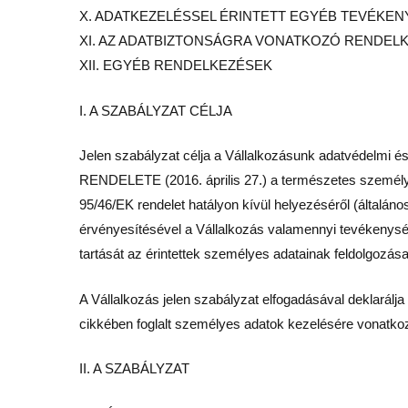
X. ADATKEZELÉSSEL ÉRINTETT EGYÉB TEVÉKE
XI. AZ ADATBIZTONSÁGRA VONATKOZÓ RENDEL
XII. EGYÉB RENDELKEZÉSEK
I. A SZABÁLYZAT CÉLJA
Jelen szabályzat célja a Vállalkozásunk adatvédelmi
RENDELETE (2016. április 27.) a természetes személye
95/46/EK rendelet hatályon kívül helyezéséről (általán
érvényesítésével a Vállalkozás valamennyi tevékenység
tartását az érintettek személyes adatainak feldolgozása,
A Vállalkozás jelen szabályzat elfogadásával dekla
cikkében foglalt személyes adatok kezelésére vonatkoz
II. A SZABÁLYZAT