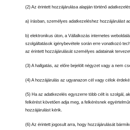
(2) Az érintett hozzájárulása alapján történő adatkeze
a) írásban, személyes adatkezeléshez hozzájárulást ad
b) elektronikus úton, a Vállalkozás internetes webolda
szolgáltatások igénybevétele során erre vonatkozó tech
az érintett hozzájárulását személyes adatainak terveze
(3) A hallgatás, az előre bejelölt négyzet vagy a nem 
(4) A hozzájárulás az ugyanazon cél vagy célok érdeké
(5) Ha az adatkezelés egyszerre több célt is szolgál, a
felkérést követően adja meg, a felkérésnek egyértelmű
hozzájárulást kérik.
(6) Az érintett jogosult arra, hogy hozzájárulását bárm