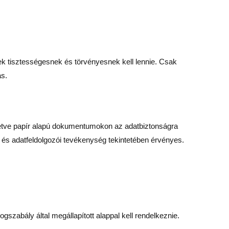
ek tisztességesnek és törvényesnek kell lennie. Csak
as.
illetve papír alapú dokumentumokon az adatbiztonságra
- és adatfeldolgozói tevékenység tekintetében érvényes.
szabály által megállapított alappal kell rendelkeznie.