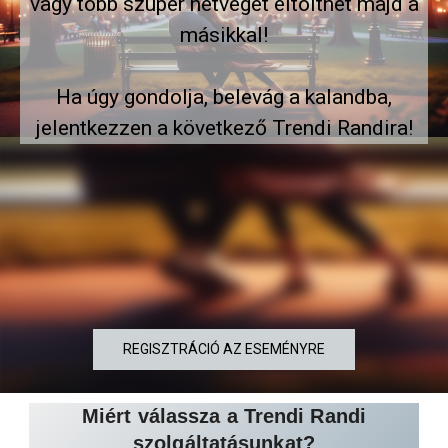
vagy több szuper hétvégét eltölthet majd a
másikkal!
Ha úgy gondolja, belevág a kalandba,
jelentkezzen a következő Trendi Randira!
REGISZTRÁCIÓ AZ ESEMÉNYRE
Miért válassza a Trendi Randi
szolgáltatásunkat?