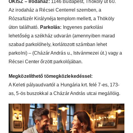
OKISZ – Irodaház:
1146 Budapest, Thököly út 60.
Az irodaház a Récsei Centerrel szemben, a
Rózsafüzér Királynéja templom mellett, a Thököly
úton található.
Parkolás:
Ingyenes parkolási
lehetőség a székház udvarán (amennyiben marad
szabad parkolóhely, korlátozott számban lehet
parkolni) – (Cházár András u., Istvánmezei út.) vagy a
Récsei Center őrzött parkolójában.
Megközelíthető tömegközlekedéssel:
A Keleti pályaudvartól a Hungária krt. felé 7-es, 173-
as, 5-ös buszokkal a Cházár András utcai megállóig.