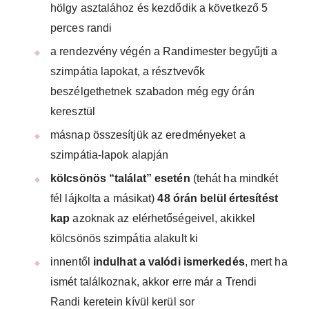
hölgy asztalához és kezdődik a következő 5
perces randi
a rendezvény végén a Randimester begyűjti a
szimpátia lapokat, a résztvevők
beszélgethetnek szabadon még egy órán
keresztül
másnap összesítjük az eredményeket a
szimpátia-lapok alapján
kölcsönös “találat” esetén
(tehát ha mindkét
fél lájkolta a másikat)
48 órán belül értesítést
kap
azoknak az elérhetőségeivel, akikkel
kölcsönös szimpátia alakult ki
innentől
indulhat a valódi ismerkedés
, mert ha
ismét találkoznak, akkor erre már a Trendi
Randi keretein kívül kerül sor