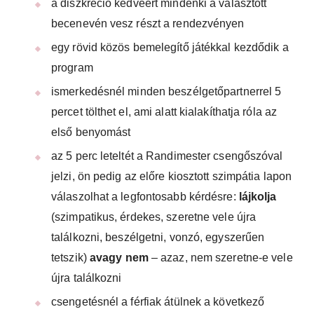
a diszkréció kedvéért mindenki a választott
becenevén vesz részt a rendezvényen
egy rövid közös bemelegítő játékkal kezdődik a
program
ismerkedésnél minden beszélgetőpartnerrel 5
percet tölthet el, ami alatt kialakíthatja róla az
első benyomást
az 5 perc leteltét a Randimester csengőszóval
jelzi, ön pedig az előre kiosztott szimpátia lapon
válaszolhat a legfontosabb kérdésre:
lájkolja
(szimpatikus, érdekes, szeretne vele újra
találkozni, beszélgetni, vonzó, egyszerűen
tetszik)
avagy nem
– azaz, nem szeretne-e vele
újra találkozni
csengetésnél a férfiak átülnek a következő