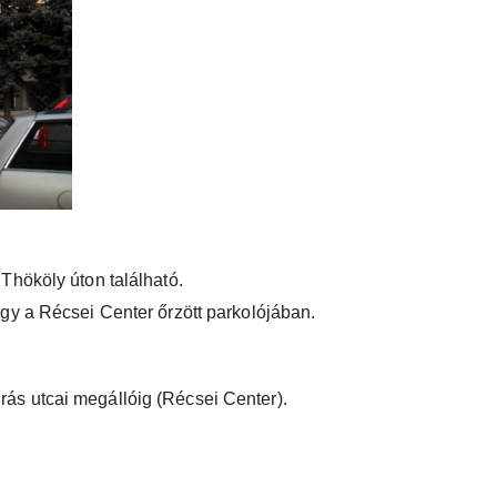
Thököly úton található.
gy a Récsei Center őrzött parkolójában.
drás utcai megállóig (Récsei Center).