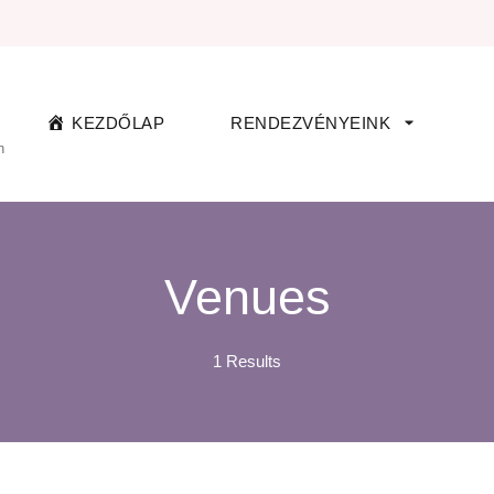
KEZDŐLAP
RENDEZVÉNYEINK
n
Venues
1 Results