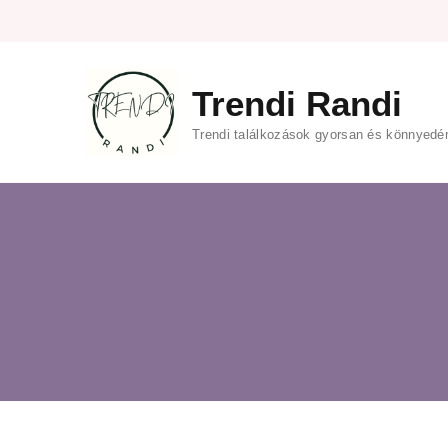
Trendi Randi
Trendi találkozások gyorsan és könnyedé