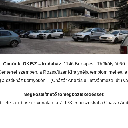
Címünk: OKISZ – Irodaház:
1146 Budapest, Thököly út 60
enterrel szemben, a Rózsafüzér Királynéja templom mellett, a 
 a székház környékén – (Cházár András u., Istvánmezei út.) va
Megközelíthető tömegközlekedéssel:
t. felé, a 7 buszok vonalán, a 7, 173, 5 buszokkal a Cházár An