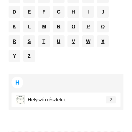
D
E
F
G
H
I
J
K
L
M
N
O
P
Q
R
S
T
U
V
W
X
Y
Z
H
Helyszín részletei:
2