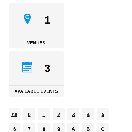
1
VENUES
3
AVAILABLE EVENTS
All
0
1
2
3
4
5
6
7
8
9
A
B
C