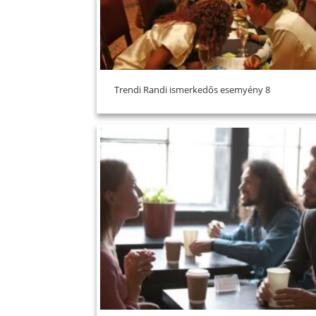
Trendi Randi ismerkedős esemyény 8