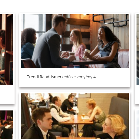
Trendi Randi ismerkedős esemyény 4