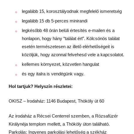
legalább 15, korosztályodnak megfelelő ismeretség
legalább 15 db 5-perces minirandi
legkésőbb 48 órán belüli értesítés e-mailen és a
honlapon, hogy hány “találat ért”. Kölcsönös találat
esetén természetesen az illető elérhetőségeit is
közöljük, hogy azonnal felvehesd vele a kapcsolatot.
kellemes környezet, közvetlen hangulat
és egy italra is vendégünk vagy.
Hol tartjuk? Helyszín részletei:
OKISZ – Irodaház: 1146 Budapest, Thököly út 60
Az irodaház a Récsei Centerrel szemben, a Rózsafüzér
Királynéja templom mellett, a Thököly úton található.
Parkolás: Ingyenes parkolási lehetőség a székház