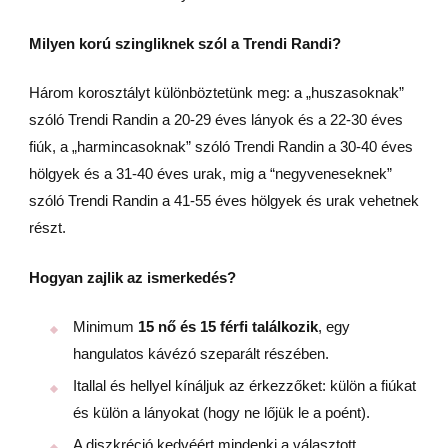
Milyen korú szingliknek szól a Trendi Randi?
Három korosztályt különböztetünk meg: a „huszasoknak”
szóló Trendi Randin a 20-29 éves lányok és a 22-30 éves
fiúk, a „harmincasoknak” szóló Trendi Randin a 30-40 éves
hölgyek és a 31-40 éves urak, mig a “negyveneseknek”
szóló Trendi Randin a 41-55 éves hölgyek és urak vehetnek
részt.
Hogyan zajlik az ismerkedés?
Minimum
15 nő és 15 férfi találkozik
, egy
hangulatos kávézó szeparált részében.
Itallal és hellyel kínáljuk az érkezzőket: külön a fiúkat
és külön a lányokat (hogy ne lőjük le a poént).
A diszkréció kedvéért mindenki a választott