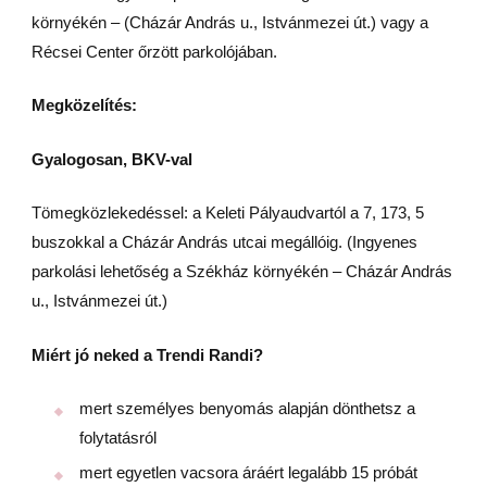
környékén – (Cházár András u., Istvánmezei út.) vagy a
Récsei Center őrzött parkolójában.
Megközelítés:
Gyalogosan, BKV-val
Tömegközlekedéssel: a Keleti Pályaudvartól a 7, 173, 5
buszokkal a Cházár András utcai megállóig. (Ingyenes
parkolási lehetőség a Székház környékén – Cházár András
u., Istvánmezei út.)
Miért jó neked a Trendi Randi?
mert személyes benyomás alapján dönthetsz a
folytatásról
mert egyetlen vacsora áráért legalább 15 próbát