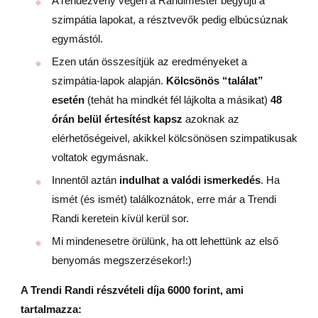
A rendezvény végén a Randimester begyűjti a
szimpátia lapokat, a résztvevők pedig elbúcsúznak
egymástól.
Ezen után összesítjük az eredményeket a
szimpátia-lapok alapján.
Kölcsönös “találat”
esetén
(tehát ha mindkét fél lájkolta a másikat)
48
órán belül értesítést kapsz
azoknak az
elérhetőségeivel, akikkel kölcsönösen szimpatikusak
voltatok egymásnak.
Innentől aztán
indulhat a valódi ismerkedés
. Ha
ismét (és ismét) találkoznátok, erre már a Trendi
Randi keretein kívül kerül sor.
Mi mindenesetre örülünk, ha ott lehettünk az első
benyomás megszerzésekor!:)
A Trendi Randi részvételi díja 6000 forint, ami
tartalmazza: