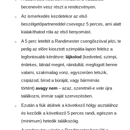
becenevén vesz részt a rendezvényen.
Az ismerkedés kezdetekor az első
beszélgetőpartnereddel csevegsz 5 perces, ami alatt
kialakíthatod róla az első benyomást.
A 5 perc leteltét a Randimester csengőszóval jelzi, te
pedig az előre kiosztott szimpátia-lapon felelsz a
legfontosabb kérdésre:
lájkolod
(kedveled, szimpi,
érdekes, látnád megint, ráindultál, megfogott benne
valami, szakmailag vonz, egyszerűen tetszik,
csipázod, bírod a búráját, vagy bármimás
történt)
avagy nem
– azaz, szeretnél-e vele újra
találkozni, immár saját szervezésben.
Ezután a fiúk átülnek a következő hölgy asztalához
és keződik a következő 5 perces randi, egészen a
(minimum) hetedik találkozóig.